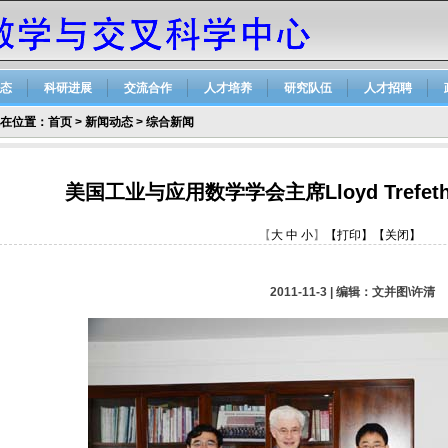
态
科研进展
交流合作
人才培养
研究队伍
人才招聘
在位置：
首页
>
新闻动态
>
综合新闻
美国工业与应用数学学会主席Lloyd Trefe
【
大
中
小
】
【打印】
【关闭】
2011-11-3 | 编辑：文并图\许清