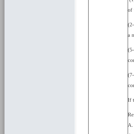
of
(2
a 
(5
co
(7
co
If 
Re
A.