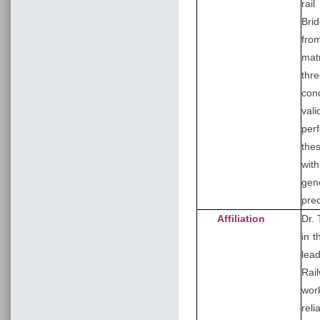
rai
Bri
fro
mat
thr
con
val
perf
the
wit
gen
pred
Affiliation
Dr.
in 
lea
Rai
wor
reli