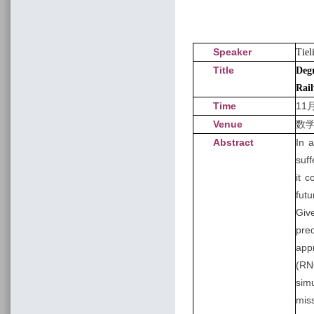
Speaker
Tiel
Title
Deg
Rail
Time
11月
Venue
数学
Abstract
In 
suff
it 
futu
Giv
pred
app
(RN
sim
miss