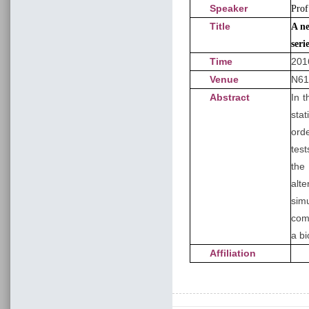
Speaker
Prof
Title
A ne
seri
Time
201
Venue
N61
Abstract
In t
stat
orde
tes
the
alt
sim
com
a b
Affiliation