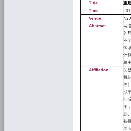
Title
重启
Time
20
Venue
N20
Abstract
网
的
不
体
计
筑
Affiliation
沈
机
等
成
些
用
新
被
国