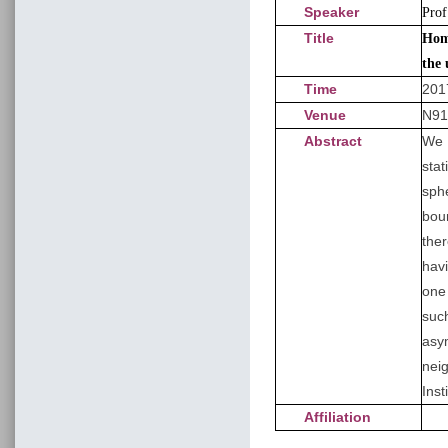
Speaker
Prof
Title
Homo
the 
Time
201
Venue
N91
Abstract
We 
sta
sph
bou
the
hav
one
such
asy
neig
Inst
Affiliation