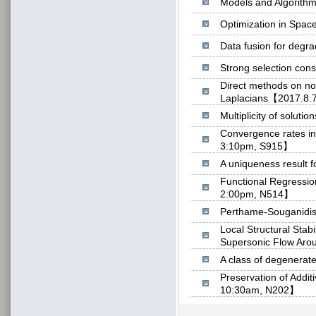
Models and Algorith
Optimization in Spac
Data fusion for deg
Strong selection co
Direct methods on non
Laplacians【2017.8.
Multiplicity of solut
Convergence rates in
3:10pm, S915】
A uniqueness result 
Functional Regressio
2:00pm, N514】
Perthame-Souganidis
Local Structural Stab
Supersonic Flow Ar
A class of degenerat
Preservation of Addit
10:30am, N202】