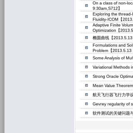
On a class of non-lo
9:30am,S712】
Exploring the thread-
Fluidity-ICOM【2013
Adaptive Finite Volu
Optimization【2013.
椭圆曲线【2013.5.13 
Formulations and Sol
Problem【2013.5.13 
Some Analysis of Mu
Variational Methods
Strong Oracle Optim
Mean Value Theorems
航天飞行器飞行力学设计探索
Gevrey regularity o
软件测试的关键问题与方法【