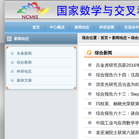
首页
中心概况
新闻动态
科研进展
交流合作
现在位置：
首页
>
新闻动态
>
综合
新闻动态
综合新闻
头条新闻
综合新闻
吕金虎研究员获201
科研动态
综合报告六十四：沈昌祥
媒体文摘
洪奕光研究员当选为IEEE
综合报告六十三：Steph
闫桂英、杨晓光荣获第
综合报告六十二：谈自忠教授谈
中国工业与应用数学
袁亚湘院士获第六届